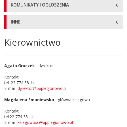
KOMUNIKATY I OGŁOSZENIA
INNE
Kierownictwo
Główna
treść
strony
Agata Gruczek
- dyrektor
Kontakt:
tel. 22 774 38 14
E-mail:
dyrektor@ppplegionowo.pl
Magdalena Smuniewska
- główna księgowa
Kontakt:
tel:22 774 38 14
E-mail:
ksiegowosc@ppplegionowo.pl